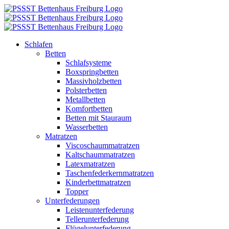
Zum
Inhalt
springen
Schlafen
Betten
Schlafsysteme
Boxspringbetten
Massivholzbetten
Polsterbetten
Metallbetten
Komfortbetten
Betten mit Stauraum
Wasserbetten
Matratzen
Viscoschaummatratzen
Kaltschaummatratzen
Latexmatratzen
Taschenfederkernmatratzen
Kinderbettmatratzen
Topper
Unterfederungen
Leistenunterfederung
Tellerunterfederung
Flügelunterfederung