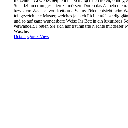
fließenden Gewebes bequem ins Schlafgemach holen, ohne gle
Schlafzimmer umgestalten zu müssen. Durch das Anheben einz
bzw. dem Wechsel von Kett- und Schussfäden entsteht beim W
feingezeichnete Muster, welches je nach Lichteinfall seidig gl
und so auf ganz wunderbare Weise Ihr Bett in ein luxuriöses 
verwandelt. Freuen Sie sich auf traumhafte Nächte mit dieser
Wäsche.
Details
Quick View