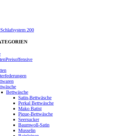
 Schlafsystem 200
ATEGORIEN
e
tenPreisoffensive
tten
terfederungen
ttwaren
ttwäsche
Bettwäsche
Satin-Bettwäsche
Perkal Bettwäsche
Mako Batist
Pique-Bettwäsche
Seersucker
Baumwoll-Satin
Musselin
Reinleinen