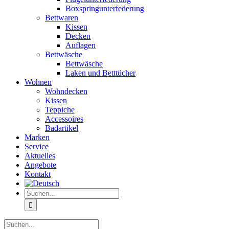
Boxspringunterfederung
Bettwaren
Kissen
Decken
Auflagen
Bettwäsche
Bettwäsche
Laken und Betttücher
Wohnen
Wohndecken
Kissen
Teppiche
Accessoires
Badartikel
Marken
Service
Aktuelles
Angebote
Kontakt
Suche
nach:
Suche