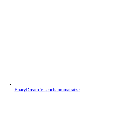
EnaryDream Viscochaummatratze