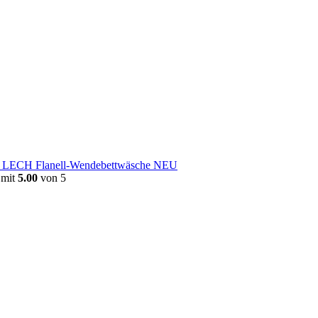
e LECH Flanell-Wendebettwäsche NEU
 mit
5.00
von 5