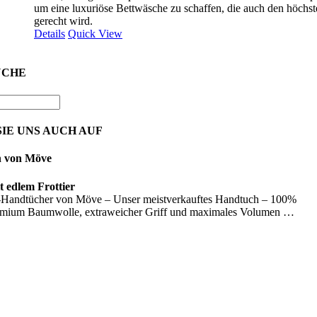
um eine luxuriöse Bettwäsche zu schaffen, die auch den höchs
gerecht wird.
Details
Quick View
UCHE
IE UNS AUCH AUF
n von Möve
 edlem Frottier
Handtücher von Möve – Unser meistverkauftes Handtuch – 100%
emium Baumwolle, extraweicher Griff und maximales Volumen …