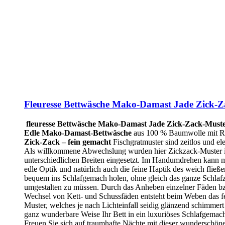
Fleuresse Bettwäsche Mako-Damast Jade Zick-
fleuresse Bettwäsche Mako-Damast Jade Zick-Zack-Must
Edle Mako-Damast-Bettwäsche
aus 100 % Baumwolle mit Re
Zick-Zack – fein gemacht
Fischgratmuster sind zeitlos und el
Als willkommene Abwechslung wurden hier Zickzack-Muster 
unterschiedlichen Breiten eingesetzt. Im Handumdrehen kann m
edle Optik und natürlich auch die feine Haptik des weich fli
bequem ins Schlafgemach holen, ohne gleich das ganze Schla
umgestalten zu müssen. Durch das Anheben einzelner Fäden b
Wechsel von Kett- und Schussfäden entsteht beim Weben das f
Muster, welches je nach Lichteinfall seidig glänzend schimmert
ganz wunderbare Weise Ihr Bett in ein luxuriöses Schlafgemac
Freuen Sie sich auf traumhafte Nächte mit dieser wunderschö