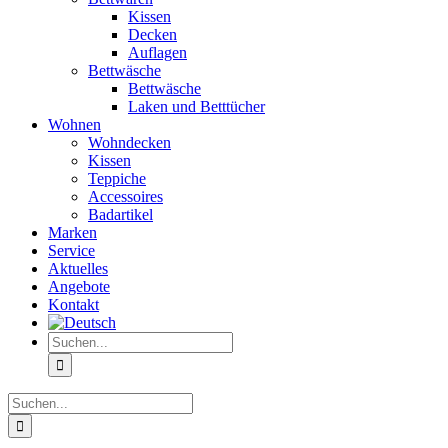
Kissen
Decken
Auflagen
Bettwäsche
Bettwäsche
Laken und Betttücher
Wohnen
Wohndecken
Kissen
Teppiche
Accessoires
Badartikel
Marken
Service
Aktuelles
Angebote
Kontakt
Suche
nach:
Suche
nach: