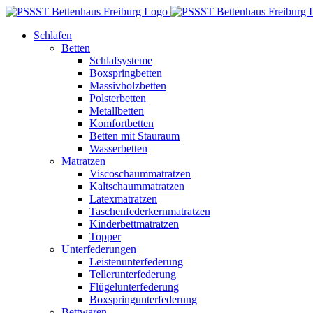
Zum
Inhalt
Schlafen
springen
Betten
Schlafsysteme
Boxspringbetten
Massivholzbetten
Polsterbetten
Metallbetten
Komfortbetten
Betten mit Stauraum
Wasserbetten
Matratzen
Viscoschaummatratzen
Kaltschaummatratzen
Latexmatratzen
Taschenfederkernmatratzen
Kinderbettmatratzen
Topper
Unterfederungen
Leistenunterfederung
Tellerunterfederung
Flügelunterfederung
Boxspringunterfederung
Bettwaren