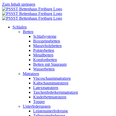
Zum Inhalt springen
Schlafen
Betten
Schlafsysteme
Boxspringbetten
Massivholzbetten
Polsterbetten
Metallbetten
Komfortbetten
Betten mit Stauraum
Wasserbetten
Matratzen
Viscoschaummatratzen
Kaltschaummatratzen
Latexmatratzen
Taschenfederkernmatratzen
Kinderbettmatratzen
Topper
Unterfederungen
Leistenunterfederung
Tellerunterfederung