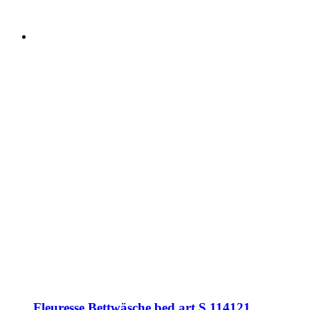
Fleuresse Bettwäsche bed art S 114121