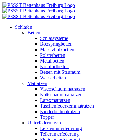
Zum
Inhalt
springen
Schlafen
Betten
Schlafsysteme
Boxspringbetten
Massivholzbetten
Polsterbetten
Metallbetten
Komfortbetten
Betten mit Stauraum
Wasserbetten
Matratzen
Viscoschaummatratzen
Kaltschaummatratzen
Latexmatratzen
Taschenfederkernmatratzen
Kinderbettmatratzen
Topper
Unterfederungen
Leistenunterfederung
Tellerunterfederung
Flügelunterfederung