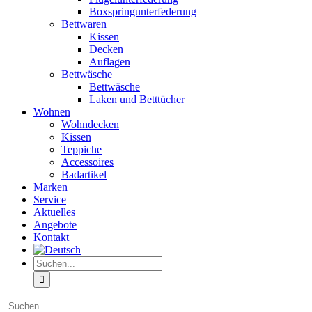
Boxspringunterfederung
Bettwaren
Kissen
Decken
Auflagen
Bettwäsche
Bettwäsche
Laken und Betttücher
Wohnen
Wohndecken
Kissen
Teppiche
Accessoires
Badartikel
Marken
Service
Aktuelles
Angebote
Kontakt
Suche
nach:
Suche