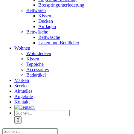
Boxspringunterfederung
Bettwaren
Kissen
Decken
Auflagen
Bettwäsche
Bettwäsche
Laken und Betttücher
Wohnen
Wohndecken
Kissen
Teppiche
Accessoires
Badartikel
Marken
Service
Aktuelles
Angebote
Kontakt
Suche
nach:
Suche