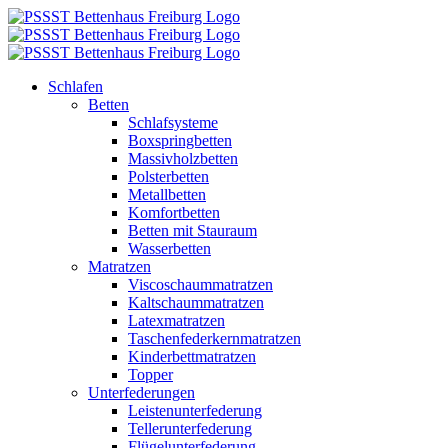
Zum
Inhalt
springen
Schlafen
Betten
Schlafsysteme
Boxspringbetten
Massivholzbetten
Polsterbetten
Metallbetten
Komfortbetten
Betten mit Stauraum
Wasserbetten
Matratzen
Viscoschaummatratzen
Kaltschaummatratzen
Latexmatratzen
Taschenfederkernmatratzen
Kinderbettmatratzen
Topper
Unterfederungen
Leistenunterfederung
Tellerunterfederung
Flügelunterfederung