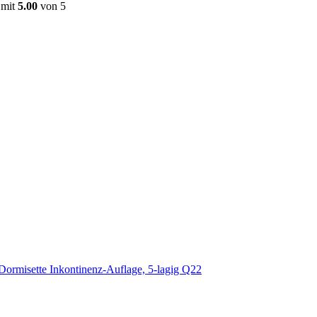
 mit
5.00
von 5
Dormisette Inkontinenz-Auflage, 5-lagig Q22