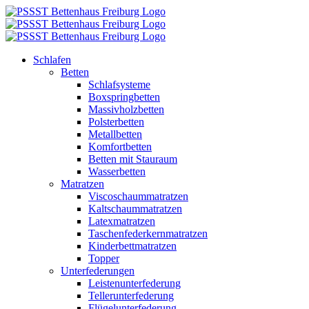
Zum
Inhalt
springen
Schlafen
Betten
Schlafsysteme
Boxspringbetten
Massivholzbetten
Polsterbetten
Metallbetten
Komfortbetten
Betten mit Stauraum
Wasserbetten
Matratzen
Viscoschaummatratzen
Kaltschaummatratzen
Latexmatratzen
Taschenfederkernmatratzen
Kinderbettmatratzen
Topper
Unterfederungen
Leistenunterfederung
Tellerunterfederung
Flügelunterfederung