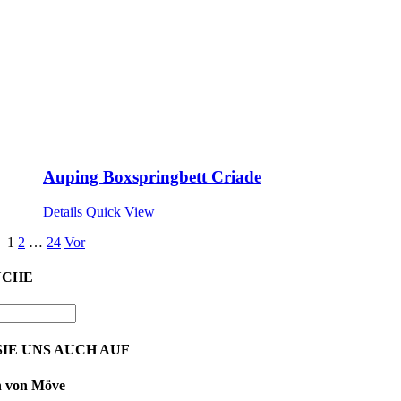
Auping Boxspringbett Criade
Details
Quick View
1
2
…
24
Vor
UCHE
IE UNS AUCH AUF
n von Möve