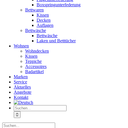
Boxspringunterfederung
Bettwaren
Kissen
Decken
Auflagen
Bettwäsche
Bettwäsche
Laken und Betttücher
Wohnen
Wohndecken
Kissen
Teppiche
Accessoires
Badartikel
Marken
Service
Aktuelles
Angebote
Kontakt
Suche
nach:
Suche