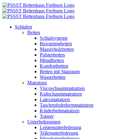
Zum
Inhalt
springen
Schlafen
Betten
Schlafsysteme
Boxspringbetten
Massivholzbetten
Polsterbetten
Metallbetten
Komfortbetten
Betten mit Stauraum
Wasserbetten
Matratzen
Viscoschaummatratzen
Kaltschaummatratzen
Latexmatratzen
Taschenfederkernmatratzen
Kinderbettmatratzen
Topper
Unterfederungen
Leistenunterfederung
Tellerunterfederung
Flügelunterfederung