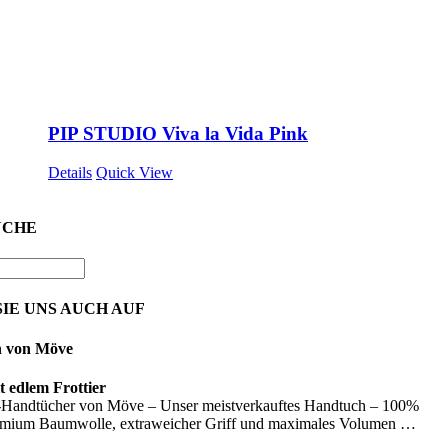
PIP STUDIO Viva la Vida Pink
Details
Quick View
UCHE
IE UNS AUCH AUF
n von Möve
 edlem Frottier
Handtücher von Möve – Unser meistverkauftes Handtuch – 100%
emium Baumwolle, extraweicher Griff und maximales Volumen …