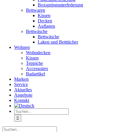
Boxspringunterfederung
Bettwaren
Kissen
Decken
Auflagen
Bettwäsche
Bettwäsche
Laken und Betttücher
Wohnen
Wohndecken
Kissen
Teppiche
Accessoires
Badartikel
Marken
Service
Aktuelles
Angebote
Kontakt
Suche
nach:
Suche