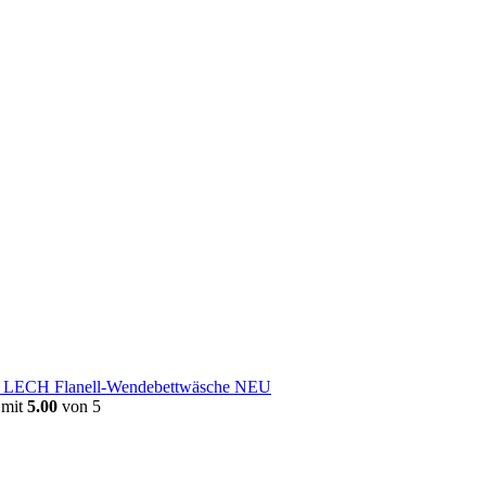
e LECH Flanell-Wendebettwäsche NEU
 mit
5.00
von 5