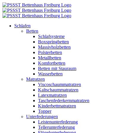
Zum
Inhalt
springen
Schlafen
Betten
Schlafsysteme
Boxspringbetten
Massivholzbetten
Polsterbetten
Metallbetten
Komfortbetten
Betten mit Stauraum
Wasserbetten
Matratzen
Viscoschaummatratzen
Kaltschaummatratzen
Latexmatratzen
Taschenfederkernmatratzen
Kinderbettmatratzen
Topper
Unterfederungen
Leistenunterfederung
Tellerunterfederung
Flügelunterfederung