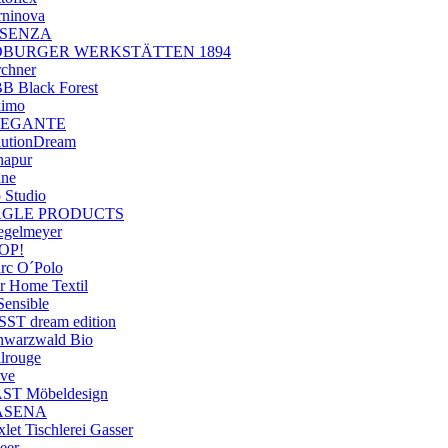
rninova
SSENZA
OBURGER WERKSTÄTTEN 1894
rchner
B Black Forest
kimo
LEGANTE
lutionDream
napur
ane
 Studio
AGLE PRODUCTS
iegelmeyer
OP!
rc O´Polo
ar Home Textil
Sensible
SST dream edition
hwarzwald Bio
ilrouge
ve
ST Möbeldesign
ASENA
let Tischlerei Gasser
eer