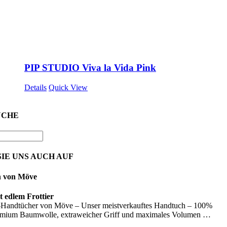
PIP STUDIO Viva la Vida Pink
Details
Quick View
UCHE
IE UNS AUCH AUF
n von Möve
 edlem Frottier
Handtücher von Möve – Unser meistverkauftes Handtuch – 100%
emium Baumwolle, extraweicher Griff und maximales Volumen …