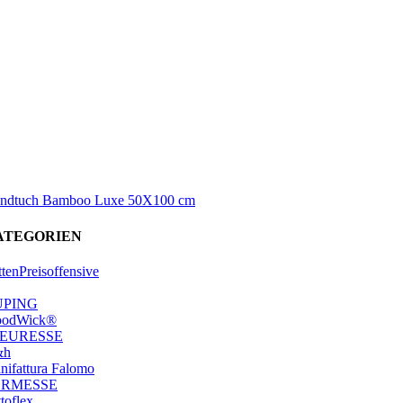
ndtuch Bamboo Luxe 50X100 cm
ATEGORIEN
ttenPreisoffensive
UPING
odWick®
EURESSE
&h
nifattura Falomo
ORMESSE
toflex