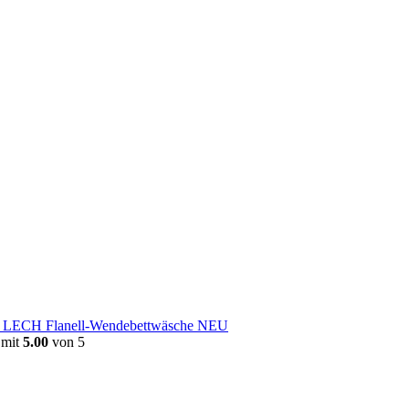
e LECH Flanell-Wendebettwäsche NEU
 mit
5.00
von 5