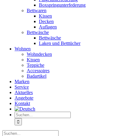
Boxspringunterfederung
Bettwaren
Kissen
Decken
Auflagen
Bettwäsche
Bettwäsche
Laken und Betttücher
Wohnen
Wohndecken
Kissen
Teppiche
Accessoires
Badartikel
Marken
Service
Aktuelles
Angebote
Kontakt
Suche
nach:
Suche