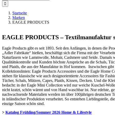
nach:
Startseite
Marken
EAGLE PRODUCTS
EAGLE PRODUCTS – Textilmanufaktur se
Eagle Products gibt es seit 1893. Seit den Anfängen, in denen die Pr
„Adler Fabrikate“ hießen, beschäftigt sich die Firma mit der Verarbeit
Naturfasern wie Lammwolle, Mohair, Cashmere und Seide. Damals wi
Qualitätskontrolle und Kunden höchste Ansprüche an die Schals, Tü
und Plaids, die aus der Manufaktur in Hof kommen. Inzwischen gibt 
Kollektionslinien: Eagle Products Accessoires und die Eagle Home Co
stehen für klassische wie auch designorientierte Accessoires für Fa
Tücher, Schals, Mützen, Capes, Plaids, Kissen, Decken. Und die Kle
bedacht: in der Eagle Mini Collection wird nur weiche Kuschel-Wolle
nicht kratzt, schön wärmt und von Hand waschbar ist. Nur edelste, ge
nachwachsende Materialien werden im über 100jährigen deutschen Tr
in inländischer Produktion verarbeitet. So entstehen Lieblingsteile, die
einzige Saison schön sind.
>
Katalog Frühling/Sommer 2026 Home & Lifestyle