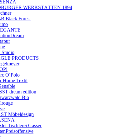
SSENZA
OBURGER WERKSTÄTTEN 1894
rchner
B Black Forest
kimo
LEGANTE
lutionDream
napur
ane
 Studio
AGLE PRODUCTS
iegelmeyer
OP!
rc O´Polo
ar Home Textil
Sensible
SST dream edition
hwarzwald Bio
ilrouge
ve
ST Möbeldesign
ASENA
let Tischlerei Gasser
tenPreisoffensive
e