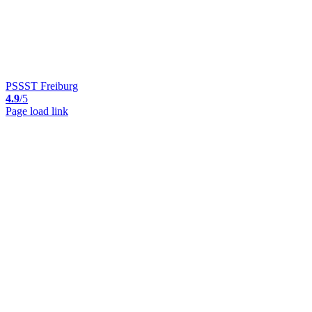
PSSST Freiburg
4.9
/5
Page load link
Nach
oben