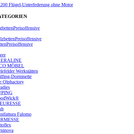
x 200 Flügel-Unterfederung ohne Motor
ATEGORIEN
bettenPreisoffensive
zbettenPreisoffensive
ttenPreisoffensive
eer
HERALINE
ICO MÖBEL
lefelder Werkstätten
lfing-Dormisette
e Olphactory
adies
UPING
odWick®
EURESSE
&h
nifattura Falomo
ORMESSE
toflex
rninova