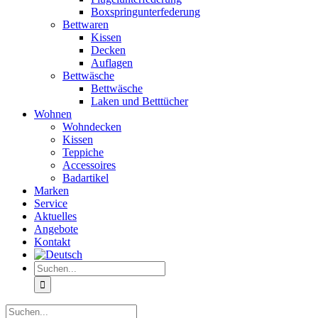
Boxspringunterfederung
Bettwaren
Kissen
Decken
Auflagen
Bettwäsche
Bettwäsche
Laken und Betttücher
Wohnen
Wohndecken
Kissen
Teppiche
Accessoires
Badartikel
Marken
Service
Aktuelles
Angebote
Kontakt
Suche
nach:
Suche