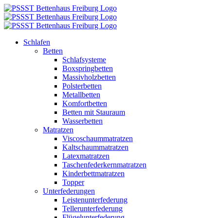
Zum
Inhalt
springen
Schlafen
Betten
Schlafsysteme
Boxspringbetten
Massivholzbetten
Polsterbetten
Metallbetten
Komfortbetten
Betten mit Stauraum
Wasserbetten
Matratzen
Viscoschaummatratzen
Kaltschaummatratzen
Latexmatratzen
Taschenfederkernmatratzen
Kinderbettmatratzen
Topper
Unterfederungen
Leistenunterfederung
Tellerunterfederung
Flügelunterfederung