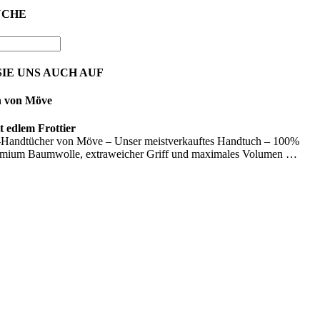
UCHE
IE UNS AUCH AUF
n von Möve
 edlem Frottier
Handtücher von Möve – Unser meistverkauftes Handtuch – 100%
emium Baumwolle, extraweicher Griff und maximales Volumen …