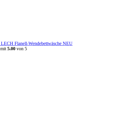
e LECH Flanell-Wendebettwäsche NEU
 mit
5.00
von 5