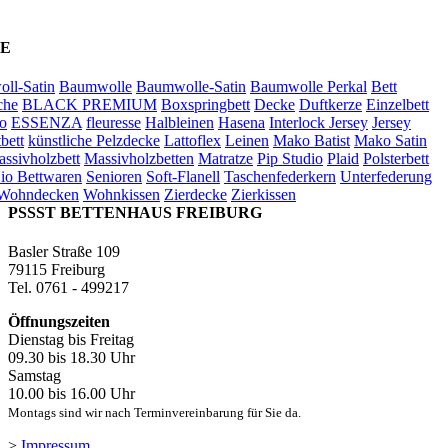
E
ll-Satin
Baumwolle
Baumwolle-Satin
Baumwolle Perkal
Bett
che
BLACK PREMIUM
Boxspringbett
Decke
Duftkerze
Einzelbett
o
ESSENZA
fleuresse
Halbleinen
Hasena
Interlock Jersey
Jersey
bett
künstliche Pelzdecke
Lattoflex
Leinen
Mako Batist
Mako Satin
ssivholzbett
Massivholzbetten
Matratze
Pip Studio
Plaid
Polsterbett
io Bettwaren
Senioren
Soft-Flanell
Taschenfederkern
Unterfederung
Wohndecken
Wohnkissen
Zierdecke
Zierkissen
PSSST BETTENHAUS FREIBURG
Basler Straße 109
79115 Freiburg
Tel. 0761 - 499217
Öffnungszeiten
Dienstag bis Freitag
09.30 bis 18.30 Uhr
Samstag
10.00 bis 16.00 Uhr
Montags sind wir nach Terminvereinbarung für Sie da.
>
Impressum